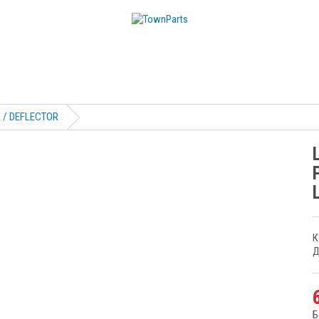
 / DEFLECTOR
К
Д
Б